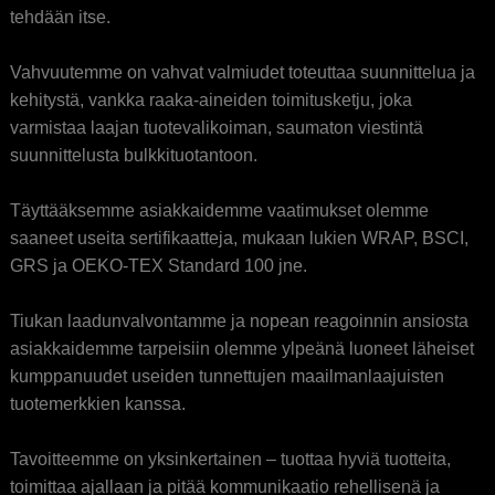
tehdään itse.
Vahvuutemme on vahvat valmiudet toteuttaa suunnittelua ja
kehitystä, vankka raaka-aineiden toimitusketju, joka
varmistaa laajan tuotevalikoiman, saumaton viestintä
suunnittelusta bulkkituotantoon.
Täyttääksemme asiakkaidemme vaatimukset olemme
saaneet useita sertifikaatteja, mukaan lukien WRAP, BSCI,
GRS ja OEKO-TEX Standard 100 jne.
Tiukan laadunvalvontamme ja nopean reagoinnin ansiosta
asiakkaidemme tarpeisiin olemme ylpeänä luoneet läheiset
kumppanuudet useiden tunnettujen maailmanlaajuisten
tuotemerkkien kanssa.
Tavoitteemme on yksinkertainen – tuottaa hyviä tuotteita,
toimittaa ajallaan ja pitää kommunikaatio rehellisenä ja