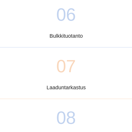
06
Bulkkituotanto
07
Laaduntarkastus
08