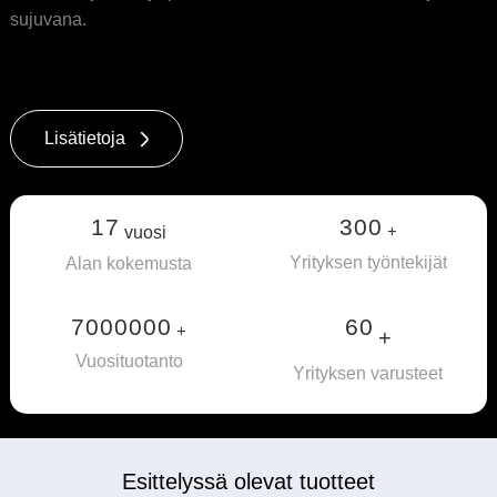
sujuvana.
Lisätietoja
17
300
+
vuosi
Yrityksen työntekijät
Alan kokemusta
7000000
60
+
+
Vuosituotanto
Yrityksen varusteet
Esittelyssä olevat tuotteet