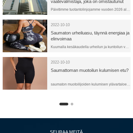
vaatevalmistaja, joka on omistautunut
palvelemaan maailmanlaajuisia brändejä
Päivitimme tuotantolinjojamme vuoden 2026 alussa ja olemme sittemmin saaneet onnistuneesti päätökseen toimipisteidemme muuttamisen tämän viikon alussa. Yli vuosikymmenen kasvun aikana arvostettujen asiakkaidemme tuen ansiosta olemme vakiinnuttaneet asemamme johtavana yrityksenä saumattomien vaatteiden valmistussektorilla. Lisäksi vastataksemme asiakkaiden kasvavaan kysyntään olemme laajentaneet tuotantotilojamme ja monipuolistaneet tuotevalikoimaamme. Tarjoamme nyt saumattomien vaatteiden lisäksi myös erilaisia ​​urheiluvaatteita ja leikattuja kuntoiluvaatteita.
2022-10-10
Saumaton urheiluasu, täynnä energiaa ja
elinvoimaa
Kuumalla kesäkaudella urheilun ja kuntoilun vauhtia ei voi pysäyttää, mutta miten meidän tulisi valita oikeat urheiluvaatteet harjoituksen aikana?
2022-10-10
Saumattoman muotoilun kulumisen etu?
saumaton muotoilijoiden kulumisen ylävartaloefekti: ei tiukka, ei tukkoinen, ei tiukka. Perinteinen halkiovärjäysvaatteiden paine yli 4800
SEURAA MEITÄ