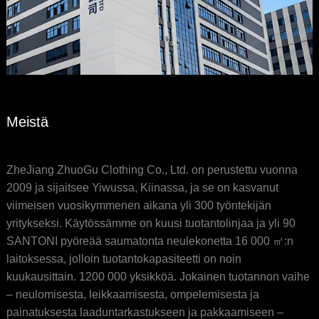
Meistä
ZheJiang ZhuoGu Clothing Co., Ltd. on perustettu vuonna
2009 ja sijaitsee Yiwussa, Kiinassa, ja se on kasvanut
viimeisen vuosikymmenen aikana yli 300 työntekijän
yritykseksi. Käytössämme on kuusi tuotantolinjaa ja yli 90
SANTONI pyöreää saumatonta neulekonetta 16 000 ㎡:n
laitoksessa, jolloin tuotantokapasiteetti on noin
kuukausittain. 1200 000 yksikköä. Jokainen tuotannon vaihe
– neulomisesta, leikkaamisesta, ompelemisesta ja
painatuksesta laaduntarkastukseen ja pakkaamiseen –