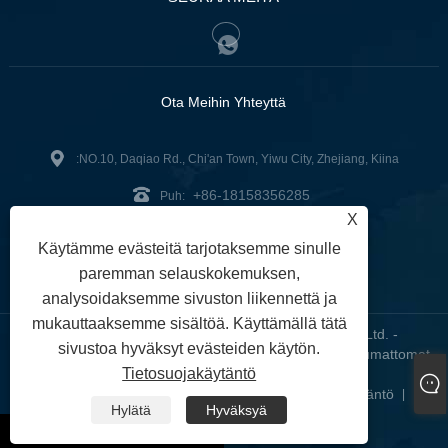
Ota Meihin Yhteyttä
:NO.10, Daqiao Rd., Chi'an Town, Yiwu City, Zhejiang, Kiina
+86-18158356285
Puh:
X
zg2@zjzg2014.com
:
Käytämme evästeitä tarjotaksemme sinulle
Faksi: +86-579-89979099
paremman selauskokemuksen,
analysoidaksemme sivuston liikennettä ja
mukauttaaksemme sisältöä. Käyttämällä tätä
Copyright © 2024 ZheJiangZhuoGu Clothing Co., Ltd. -
sivustoa hyväksyt evästeiden käytön.
Saumattomat joogavaatteet, saumattomat rintaliivit, saumattomat
Tietosuojakäytäntö
leggingsit - Kaikki oikeudet pidätetään
Links
Sitemap
RSS
XML
Tietosuojakäytäntö
|
|
|
|
|
Hylätä
Hyväksyä
whatsapp