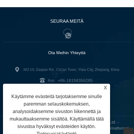
SEURAA MEITÄ
Ota Meihin Yhteyttä
:NO.10, Daqiao Rd., Chi'an Town, Yiwu City, Zhejiang, Kiina
+86-18158356285
Puh:
X
zg2@zjzg2014.com
:
Käytämme evästeitä tarjotaksemme sinulle
Faksi: +86-579-89979099
paremman selauskokemuksen,
analysoidaksemme sivuston liikennettä ja
mukauttaaksemme sisältöä. Käyttämällä tätä
Copyright © 2024 ZheJiangZhuoGu Clothing Co., Ltd. -
sivustoa hyväksyt evästeiden käytön.
Saumattomat joogavaatteet, saumattomat rintaliivit, saumattomat
Tietosuojakäytäntö