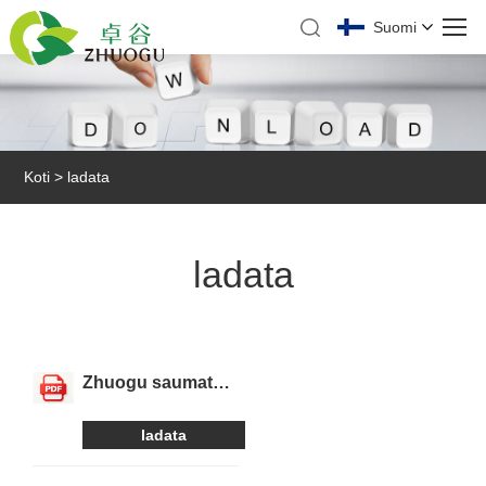
Suomi
Koti
>
ladata
ladata
Zhuogu saumaton
vaateprofiili
ladata